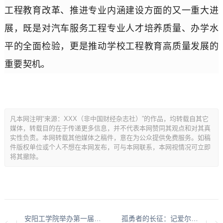
工程教育改革、推进专业内涵建设方面的又一重大进
展，既是对汽车服务工程专业人才培养质量、办学水
平的全面检验，更是推动学校工程教育高质量发展的
重要契机。
凡本网注明“来源：XXX（非中国财经杂志社）”的作品，均转载自其它
媒体，转载目的在于传递更多信息，并不代表本网赞同其观点和对其真
实性负责。本网转载其他媒体之稿件，意在为公众提供免费服务。如稿
件版权单位或个人不想在本网发布，可与本网联系，本网视情况可立即
将其撤除。
安阳工学院举办第一届金相技能大赛
孤勇者的长征：记爱尔兰著名侨领、中国国际新闻杂志社爱尔兰分社社长陈秋梅