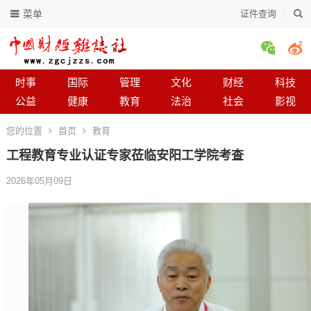
菜单
证件查询
时事
国际
管理
文化
财经
科技
公益
健康
教育
法治
社会
影视
您的位置
首页
教育
工程教育专业认证专家莅临安阳工学院考查
2026年05月09日