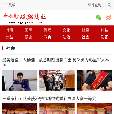
菜单
证件查询
时事
国际
管理
文化
财经
科技
公益
健康
教育
法治
社会
影视
社会
最美退役军人杨浩：危急时刻挺身而出 见义勇为彰显军人本
色
三堂家礼团队荣获济宁市新中式婚礼展演大赛一等奖