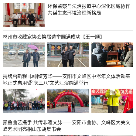
环保监察与法治报道中心深化区域协作
共谋生态环境治理新格局
林州市收藏家协会换届选举圆满成功【王一顺】
揭牌启新程 巾帼绽芳华——安阳市文峰区中老年文体活动基
地正式启用暨“庆三八”文艺汇演圆满举行
豫鲁曲艺携手 共传非遗文脉——安阳市曲协、文峰区大美文
峰艺术团亮相山东胡集书会