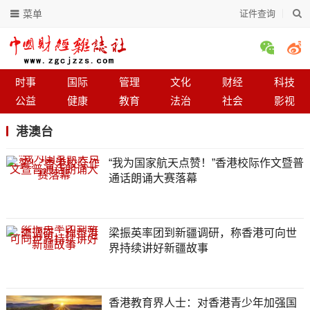
菜单
证件查询
时事
国际
管理
文化
财经
科技
公益
健康
教育
法治
社会
影视
港澳台
“我为国家航天点赞！”香港校际作文暨普
通话朗诵大赛落幕
梁振英率团到新疆调研，称香港可向世
界持续讲好新疆故事
香港教育界人士：对香港青少年加强国