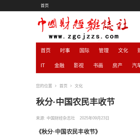
首页
首页
时事
国际
管理
文化
IT
金融
影视
书画
房产
汽
您的位置
首页
文化
秋分·中国农民丰收节
来源: 中国财经杂志社
2025年09月23日
《秋分·中国农民丰收节》