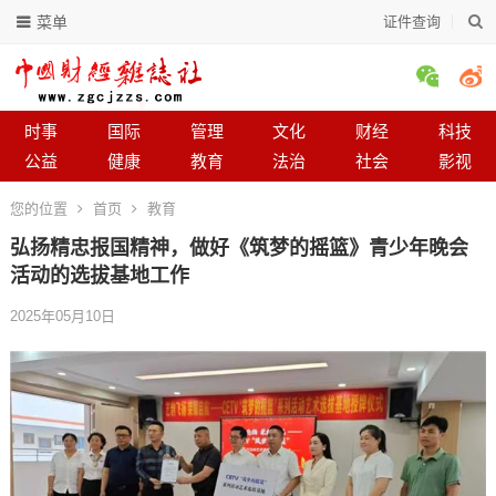
菜单
证件查询
时事
国际
管理
文化
财经
科技
公益
健康
教育
法治
社会
影视
您的位置
首页
教育
弘扬精忠报国精神，做好《筑梦的摇篮》青少年晚会
活动的选拔基地工作
2025年05月10日