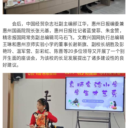
会后，中国经贸杂志社副主编郝江华，惠州日报编委兼
惠州国画院院长张元基，惠州日报社记者蓝斐菲、朱金赞，
精忠报国网常务副总编辑司马石飞，文教兴国网执行总编辑
王琳和惠州京师实验小学的董事长谢新旗、副校长胡胜及彭
艳玲、温军营、彭彩虹、陈晋等20多位领导又开展了一个别
开生面的座谈会，为该校的长足发展提出了诸多建设性的良
好建议。