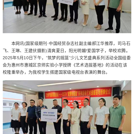
本网讯(国家级期刊·中国经贸杂志社副主编郝江华推荐，司马石
飞、王琳、王建伏摄影)清爽夏日，阳光明媚!爱国学子，举校欢腾。
2025年5月10日下午，“筑梦的摇篮”少儿文艺盛典系列活动全国组委
会为惠州市惠城区京师实验小学授牌《艺术选拔基地》的活动在该
校隆重举办，为我校学生搭建国家级电视台表演的舞台。