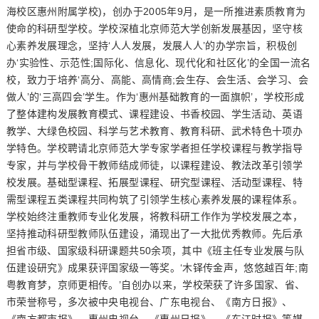
海校区惠州附属学校)，创办于2005年9月，是一所推进素质教育为
使命的科研型学校。学校深植北京师范大学创新发展基因，坚守核
心素养发展理念，坚持‘人人发展，发展人人’的办学宗旨，积极创
办‘实验性、示范性;国际化、信息化、现代化和社区化’的全国一流名
校，致力于培养‘高分、高能、高情商;会生存、会生活、会学习、会
做人’的‘三高四会’学生。作为‘惠州基础教育的一面旗帜’，学校形成
了整体建构发展教育模式、课程建设、书香校园、学生活动、英语
教学、大绿色校园、科学与艺术教育、教育科研、武术特色十项办
学特色。学校聘请北京师范大学专家学者担任学校课程与教学指导
专家，并与学校骨干教师结成师徒，以课程建设、教法改革引领学
校发展。基础型课程、拓展型课程、研究型课程、活动型课程、特
需型课程五类课程共同构筑了引领学生核心素养发展的课程体系。
学校始终注重教师专业化发展，将教科研工作作为学校发展之本，
坚持推动科研型教师队伍建设，涌现出了一大批优秀教师。先后承
担省市级、国家级科研课题共50余项，其中《班主任专业发展与队
伍建设研究》成果获评国家级一等奖。‘木铎传金声，悠悠越百年;南
粤教育梦，京师更相传。’自创办以来，学校荣获了许多国家、省、
市荣誉称号，多次被中央电视台、广东电视台、《南方日报》、