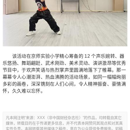
该活动在京师实验小学精心筹备的 12 个声乐婉转、器
乐悠扬、舞蹈翩跹、武术刚劲、美术灵动、演讲激昂等优秀
节目中，于欢声笑语与热烈掌声里圆满地落下了帷幕。那一
幕幕令人心潮澎湃、热血沸腾的活动场景，如同一幅幅绚丽
多彩的画卷，深深镌刻在人们心间，令人精神振奋、豪情满
怀，久久难以忘怀。
凡本网注明“来源：XXX（非中国财经杂志社）”的作品，均转载自其它
媒体，转载目的在于传递更多信息，并不代表本网赞同其观点和对其真
实性负责。本网转载其他媒体之稿件，意在为公众提供免费服务。如稿