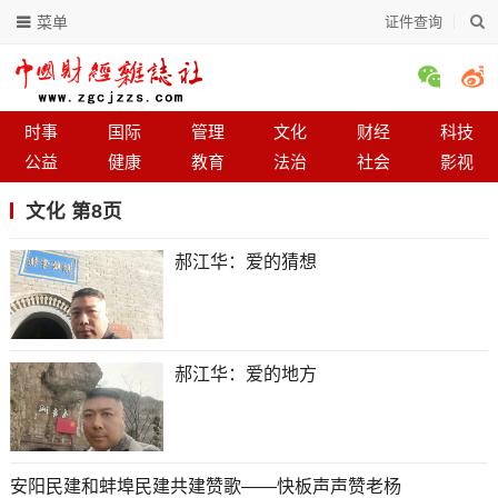
菜单
证件查询
时事
国际
管理
文化
财经
科技
公益
健康
教育
法治
社会
影视
文化 第8页
郝江华：爱的猜想
郝江华：爱的地方
安阳民建和蚌埠民建共建赞歌——快板声声赞老杨