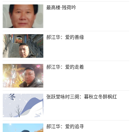
最高楼·残荷吟
郝江华：爱的善缘
郝江华：爱的走着
张跃堂咏时三阕：暮秋立冬醉枫红
郝江华：爱的追寻